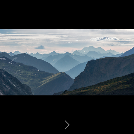
~ Кара тюн ~