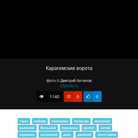
~ S ~
Карагемские ворота
фото © Дмитрий Антипов
35photo.ru
1140
0
0
горы
пейзаж
панорама
природа
красивая
высокий
большой
вершины
хребет
алтай
вершина
катунский
даль
далекий
трехглавая