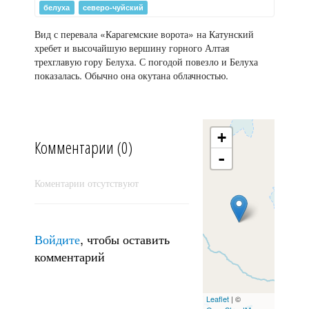
белуха
северо-чуйский
Ещё разок про Шавлинское озеро (по Шишкину)
Вид с перевала «Карагемские ворота» на Катунский
хребет и высочайшую вершину горного Алтая
трехглавую гору Белуха. С погодой повезло и Белуха
показалась. Обычно она окутана облачностью.
+
Комментарии (0)
-
Коментарии отсутствуют
Войдите
, чтобы оставить
Игристый вечер
комментарий
Leaflet
| ©