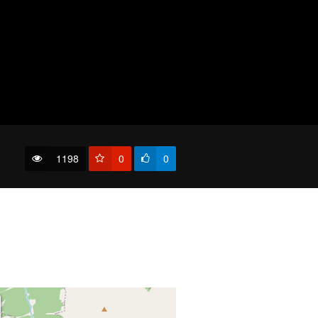
1198
0
0
На крутом берегу