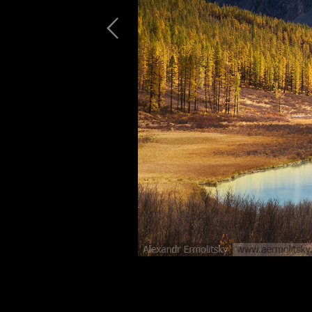
~ Чёрное сердце ~
Кур