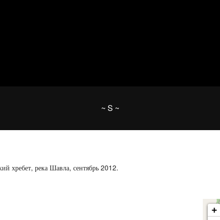
~ S ~
ассвет
ий хребет, река Шавла, сентябрь 2012.
+