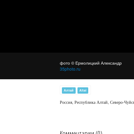
фото © Ермолицкий Александр
35photo.ru
Алтай
Altai
Чуйский р
Россия, Республика Алтай, Северо-Чуйск
Комментарии (0)