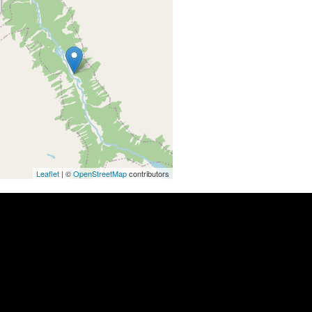
Leaflet
| ©
OpenStreetMap
contributors
 завтраку )