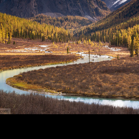
айская степь
~ Шавлабе