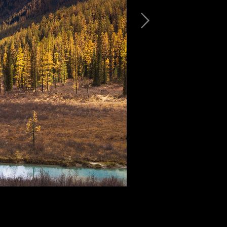
нд ~
Падали звёзды