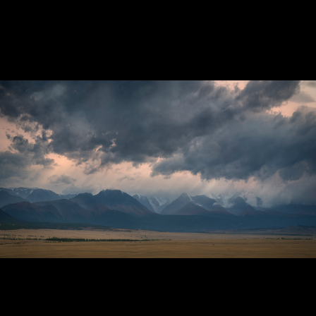
~ Кара тюн ~