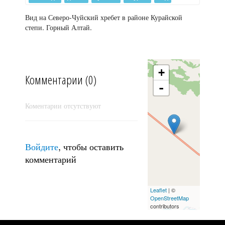
Вид на Северо-Чуйский хребет в районе Курайской
Ещё разок про Шавлинское озеро (по Шишкину)
степи. Горный Алтай.
+
Комментарии (0)
-
Коментарии отсутствуют
Войдите
, чтобы оставить
комментарий
Игристый вечер
Leaflet
| ©
OpenStreetMap
contributors