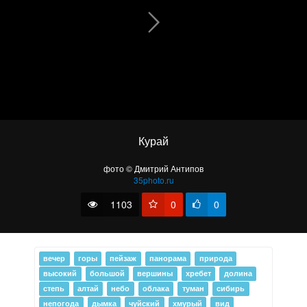
~ S ~
Курай
фото © Дмитрий Антипов
35photo.ru
1103
0
0
вечер
горы
пейзаж
панорама
природа
высокий
большой
вершины
хребет
долина
степь
алтай
небо
облака
туман
сибирь
непогода
дымка
чуйский
хмурый
вид