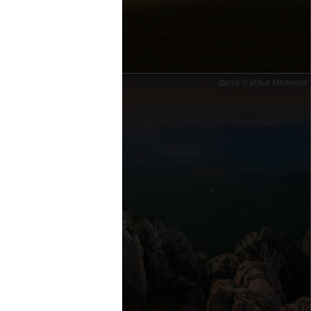
фото © Илья Мелихов
Ай-Петри