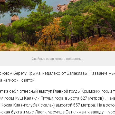
фото © Aleksandr Ryzhkov
Ва
Хвойные рощи южного побережья.
южном берегу Крыма, недалеко от Балаклавы. Название мы
 «агиос» - святой.
т из себя отвесный выступ Главной гряды Крымских гор, и 
ия горы Куш-Кая (или Питчья гора, высота 627 метров) . На
 Кокия-Кия («голубая скала») высотой 557 метров. На вост
нская бухта и мыс Ласпи, урочище Батилиман, к западу – у