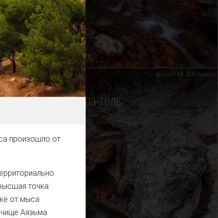
фото © Mr. IEN Ivanov
нна молодости Кара-голь
са произошло от
территориально
ивысшая точка
оке от мыса
рочище Аязьма