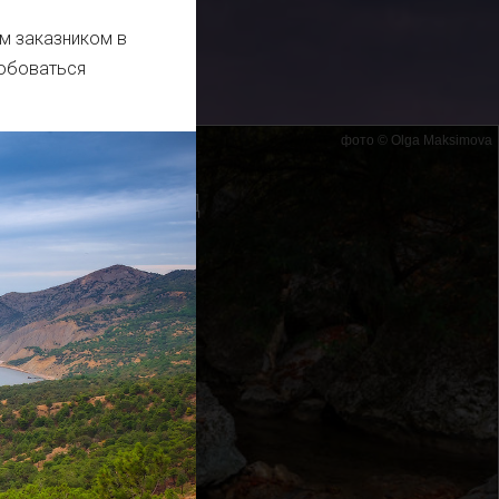
м заказником в
юбоваться
фото © Olga Maksimova
Тисовый водопад