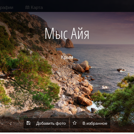
графии
Карта
Мыс Айя
Крым
Крым / Места
Добавить фото
Добавить фото
В избранное