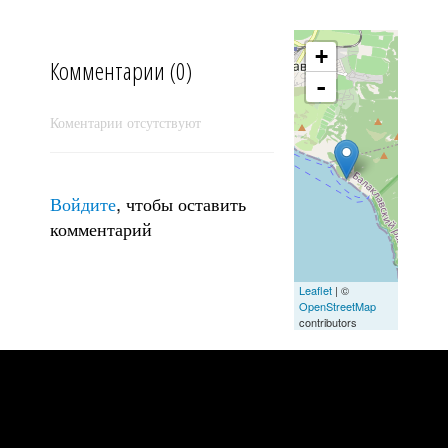
Штормит на Ай-я III
+
Комментарии (0)
-
Коментарии отсутствуют
Войдите
, чтобы оставить
комментарий
Алушта, Приветное, Зеленогорье
Leaflet
| ©
OpenStreetMap
contributors