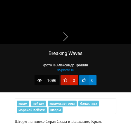
Breaking Waves
Картинка о южном береге..
фото © Александр Трашин
35photo.ru
1096
0
0
крым
пейзаж
крымские горы
балаклава
морской пейзаж
шторм
Шторм на пляже Серая Скала в Балаклаве, Крым.