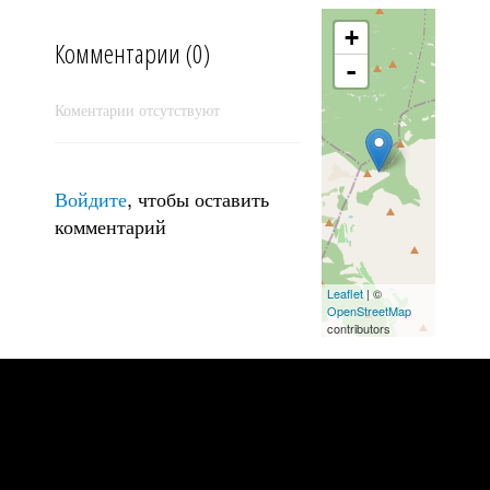
Штормит на Ай-я III
+
Комментарии (0)
-
Коментарии отсутствуют
Войдите
, чтобы оставить
комментарий
Алушта, Приветное, Зеленогорье
Leaflet
| ©
OpenStreetMap
contributors