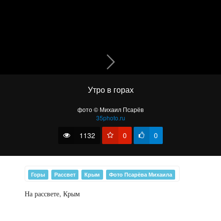
Утро в горах
Картинка о южном береге..
фото © Михаил Псарёв
35photo.ru
1132
0
0
Горы
Рассвет
Крым
Фото Псарёва Михаила
На рассвете, Крым