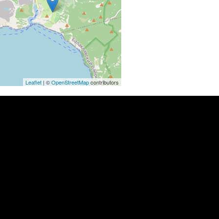
Leaflet
| ©
OpenStreetMap
contributors
no_title