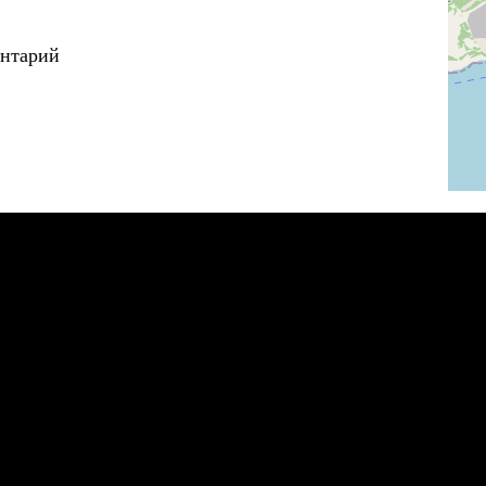
ентарий
Жемчужина Крыма