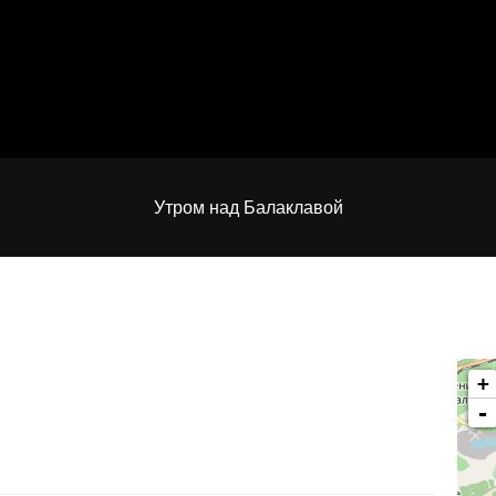
Утром над Балаклавой
+
-
no_title