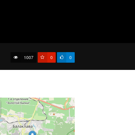
Крым. Зима.
1007
0
0
no_title