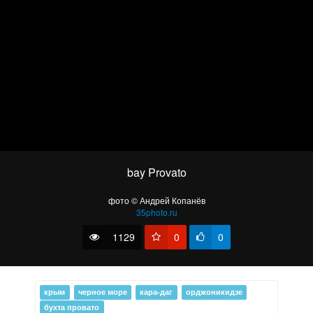
Крым. Зима.
bay Provato
фото © Андрей Копанёв
35photo.ru
1129
0
0
Алушта
крым
черное море
кара-даг
орджоникидзе
бухта провато