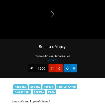
Дорога к Марсу.
Дорога к Марсу.
фото © Роман Карамышев
35photo.ru
1300
0
0
Горный Алтай.
природа
дорога
Россия
Горный Алтай
Кызыл-Чин
пейзаж.
Марс
Кызыл-Чин, Горный Алтай