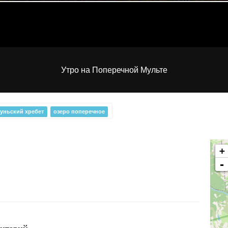
Утро на Поперечной Мульте
туньский хребет
озеро поперечное
+
-
Дикий, дикий ... но не
запад
ентарий