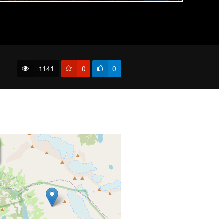
Дорога к Марсу.
1141
0
0
04:36