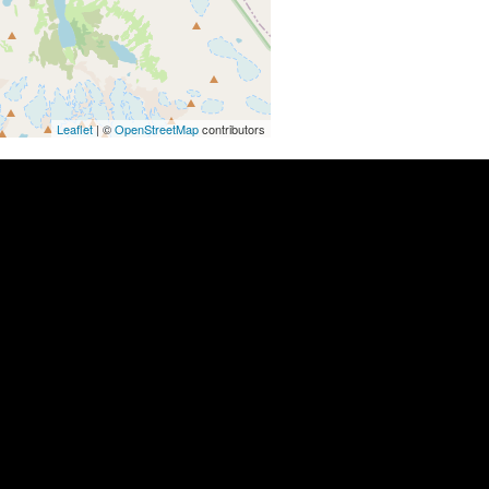
Leaflet
| ©
OpenStreetMap
contributors
Над облаками