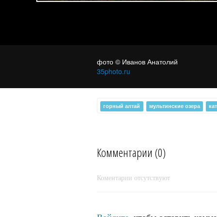
Озеро Верхнее Поперечное
фото © Иванов Анатолий
35photo.ru
горный алтай
мультинские озера
ка
Комментарии (0)
Горный Алтай.
Коментарии отсутствуют
Войдите
, чтобы оставить комм