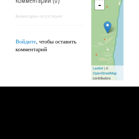
-
Коментарии отсутствуют
В ожидании единорогов
Войдите
, чтобы оставить
комментарий
Leaflet
| ©
OpenStreetMap
contributors
Дорога на воде