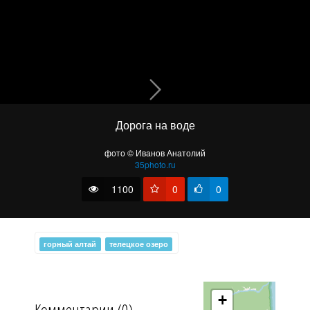
Дорога на воде
фото © Иванов Анатолий
35photo.ru
Урочище Ёштыкколь
1100
0
0
горный алтай
телецкое озеро
+
Комментарии (0)