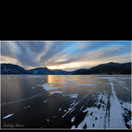
семь минут света...
Топляк на Машей