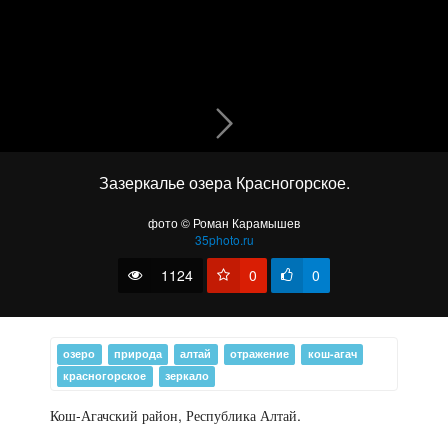
Марсианка
Зазеркалье озера Красногорское.
фото © Роман Карамышев
35photo.ru
1124
0
0
озеро
природа
алтай
отражение
кош-агач
красногорское
зеркало
Кош-Агачский район, Республика Алтай.
Зазеркалье озера Красногорское.