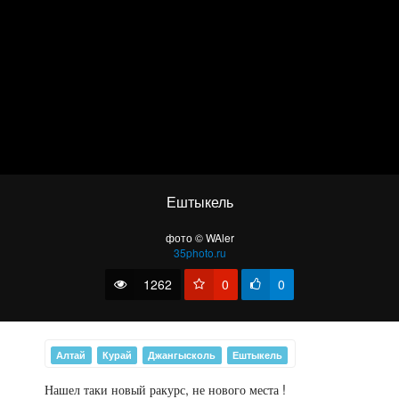
Марсианка
Ештыкель
фото © WAler
35photo.ru
1262
0
0
Алтай
Курай
Джангысколь
Ештыкель
Зазеркалье озера Красногорское.
Нашел таки новый ракурс, не нового места !