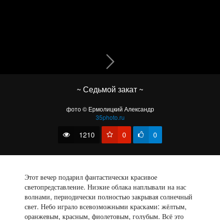
Толбачинская икэбана
~ Седьмой закат ~
фото © Ермолицкий Александр
35photo.ru
1210
0
0
Этот вечер подарил фантастически красивое
светопредставление. Низкие облака наплывали на нас
волнами, периодически полностью закрывая солнечный
Чаша
свет. Небо играло всевозможными красками: жёлтым,
оранжевым, красным, фиолетовым, голубым. Всё это