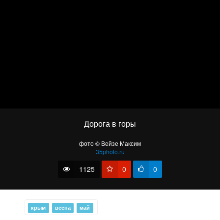
Beautiful autumn forest on fog
Дорога в горы
фото © Вейзе Максим
35photo.ru
1125
0
0
Крым - Ванна молодости Кара-голь - фото#1021
крым
весна
май