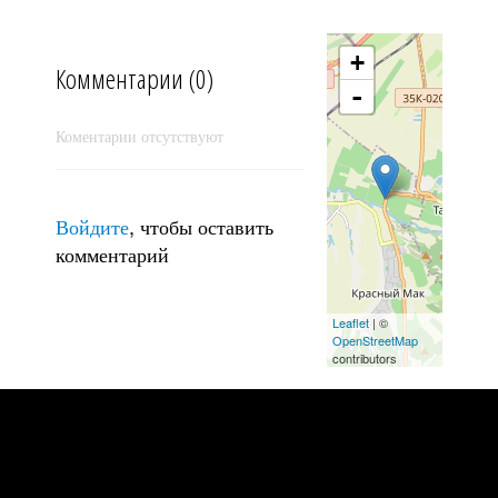
+
Комментарии (0)
-
Коментарии отсутствуют
Войдите
, чтобы оставить
комментарий
Крым - Ванна молодости Кара-голь - фото#1020
Leaflet
| ©
OpenStreetMap
contributors