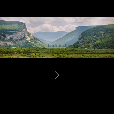
Крым - Голубое озеро - фото#1023