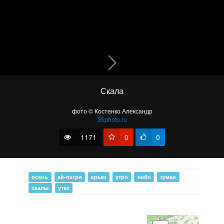
Вечернее созерцание бонсая в Долине Привидений
Скала
фото © Костенко Александр
35photo.ru
1171
0
0
осень
ай-петри
крым
утро
небо
туман
скалы
утес
Скала