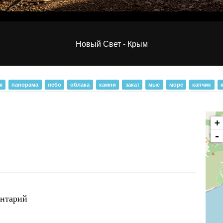
ах
Новый Свет - Крым
ж
панорама
небо
облака
камни
закат
мыс
море
капчик
+
-
ентарий