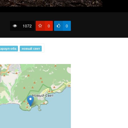
Новый Свет - Крым
1072
0
0
караул-оба
новый свет