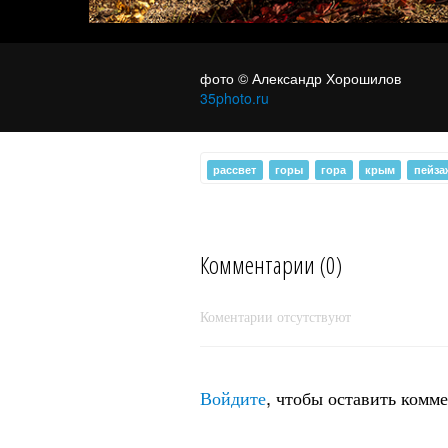
в последних луч
фото © Александр Хорошилов
35photo.ru
рассвет
горы
гора
крым
пейза
Комментарии (0)
Коментарии отсутствуют
Войдите
, чтобы оставить комм