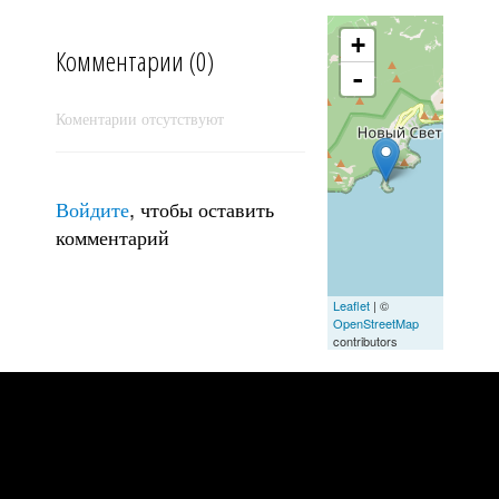
+
Комментарии (0)
-
Коментарии отсутствуют
Закат в Крыму накануне референдума
Войдите
, чтобы оставить
комментарий
Leaflet
| ©
OpenStreetMap
contributors
* * *