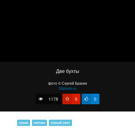
Light and Magic
Две бухты
фото © Сергей Брагин
35photo.ru
1178
0
0
Туманный Таракташ #3
крым
капчик
новый свет