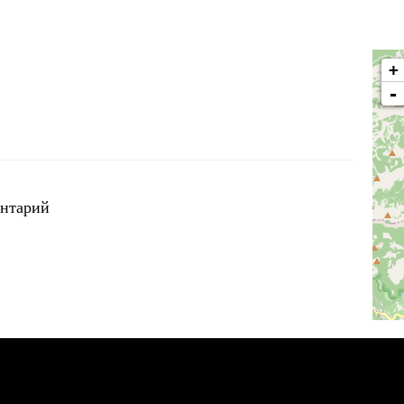
+
-
ентарий