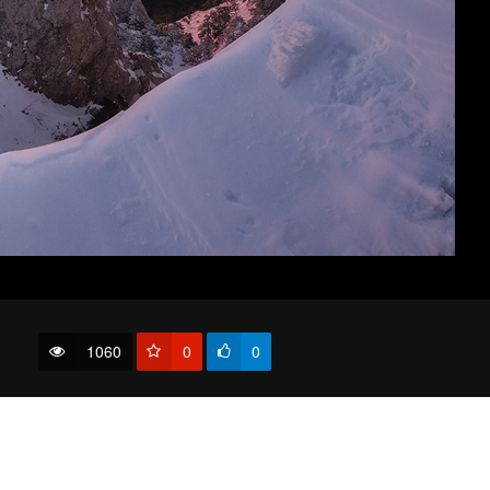
Река Улу-Узень.
1060
0
0