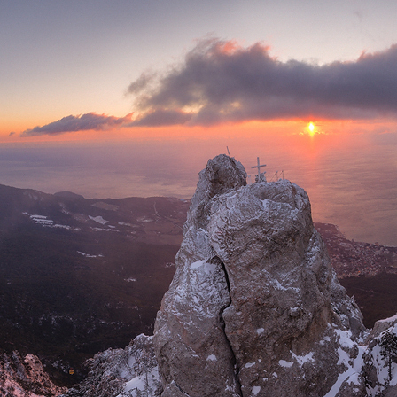
Sea of november
Крым. Панора