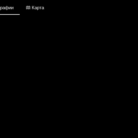
графии
Карта
Крым / Фотографии
Добавить фото