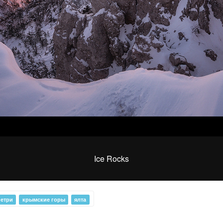
The valley of ghosts
Ice Rocks
петри
крымские горы
ялта