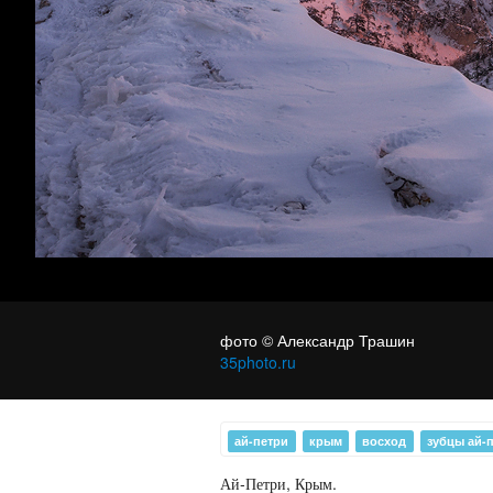
The way of light
фото © Александр Трашин
35photo.ru
ай-петри
крым
восход
зубцы ай-
Ай-Петри, Крым.