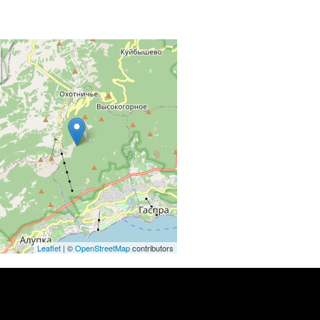
Ice Rocks
Leaflet
| ©
OpenStreetMap
contributors