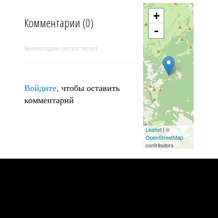
Пошла ставридка ...
+
Комментарии (0)
-
Коментарии отсутствуют
Войдите
, чтобы оставить
комментарий
Leaflet
| ©
OpenStreetMap
contributors
Над "Долиной приведений"