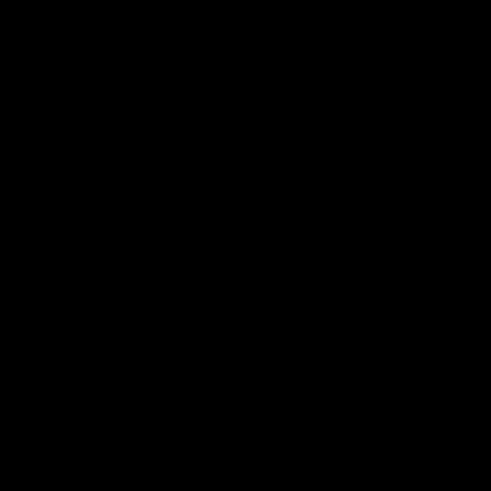
* * *