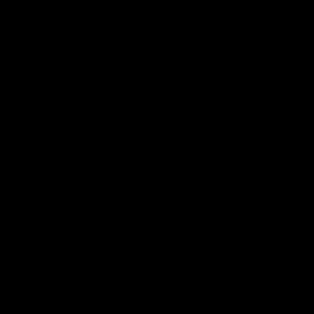
* * *