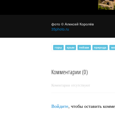
фото © Алексей Королёв
35photo.ru
горы
крым
пейзаж
природа
мо
Комментарии (0)
Осенний вечер на склоне горы
Коментарии отсутствуют
Кошка
Войдите
, чтобы оставить комм