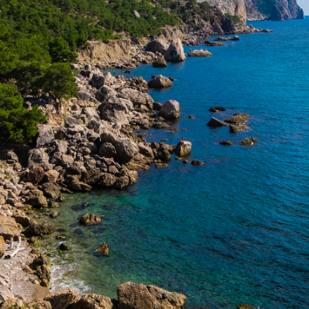
All Сolors Of Sunrise