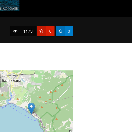
1173
0
0
В горах над Ялтой..