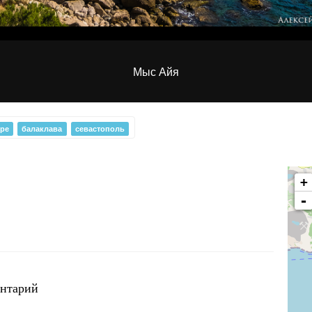
Мыс Айя
ре
балаклава
севастополь
+
-
Одинокий причал
ентарий