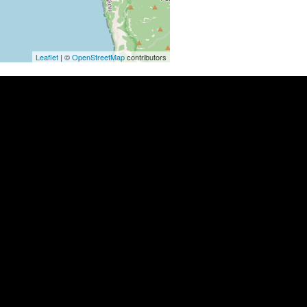
Leaflet
| ©
OpenStreetMap
contributors
Сосна на Демерджи