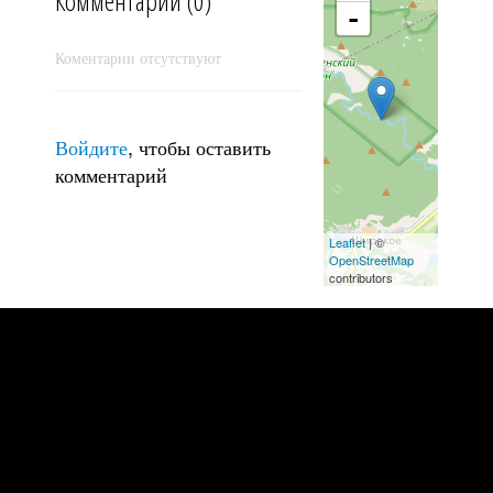
Комментарии (0)
-
Навстречу утренним лучам
Коментарии отсутствуют
Войдите
, чтобы оставить
комментарий
Leaflet
| ©
OpenStreetMap
contributors
Рассвет на берегу Чёрного моря