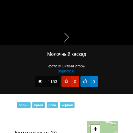
Молочный каскад
no_title
фото © Ситкин Игорь
35photo.ru
1153
0
0
осень
крым
река
чёрная
+