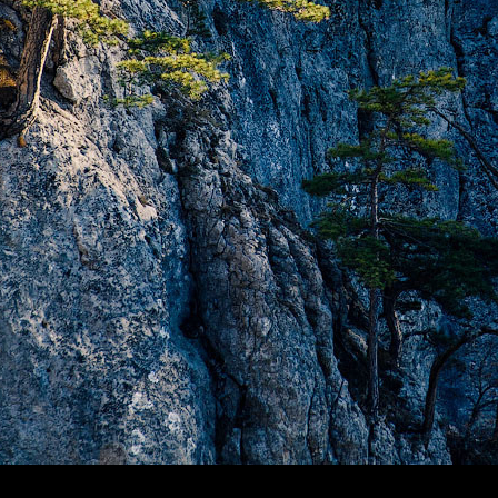
New Horizons
Штормит