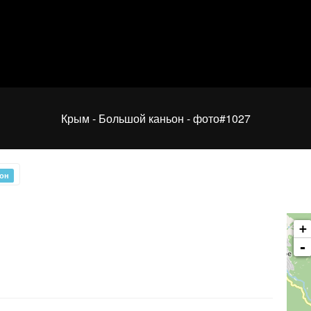
Крым - Большой каньон - фото#1027
ьон
Вечером на Меганоме с привидением фотографа
+
-