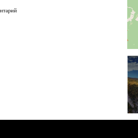
ентарий
Орджоникид