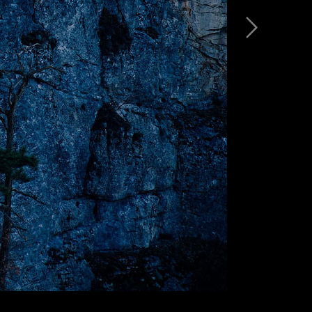
 на Ай-я II
Храм Святителя Николая