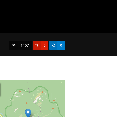
1157
0
0
Взгляд