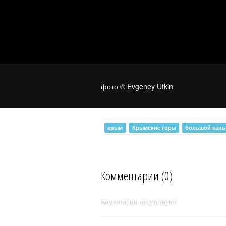
фото © Evgeney Utkin
крым
Крымские горы
большой кан
Сказочный Хапхал
Комментарии (0)
Коментарии отсутствуют