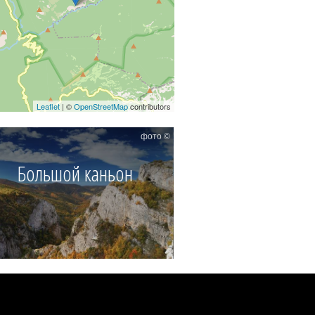
Leaflet
| ©
OpenStreetMap
contributors
зе и бухта Провато.
фото ©
Большой каньон