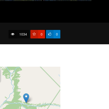
1034
0
0
Правый Карагем