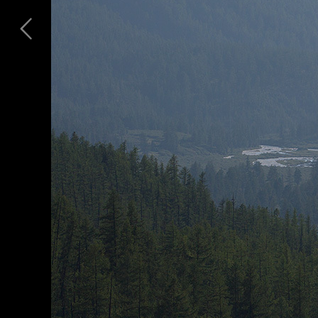
Утро Курайской долины