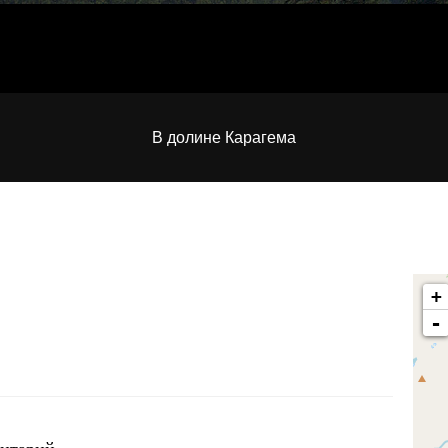
В долине Карагема
+
-
ентарий