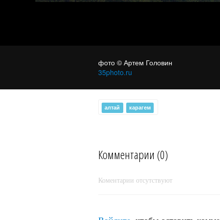
фото © Артем Головин
35photo.ru
алтай
карагем
Комментарии (0)
Коментарии отсутствуют
лучшее болото страны...
Войдите
, чтобы оставить комм