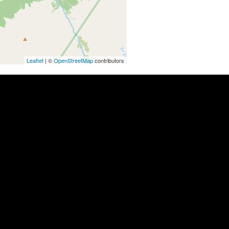
Leaflet
| ©
OpenStreetMap
contributors
В долине Иедыгема