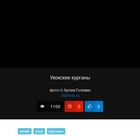
До начала времен
Укокские курганы
фото © Артем Головин
35photo.ru
Плато Укок
1100
0
0
алтай
укок
курганы