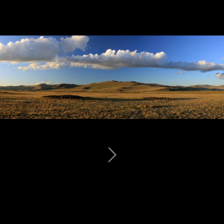
Пять Священных Вершин - Табын-Богдо-Ола