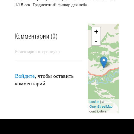
1/15 сек. Градиентный фильтр для неба.
Три цвета утра
+
Комментарии (0)
-
Коментарии отсутствуют
Войдите
, чтобы оставить
комментарий
Leaflet
| ©
OpenStreetMap
contributors
Зубы дракона