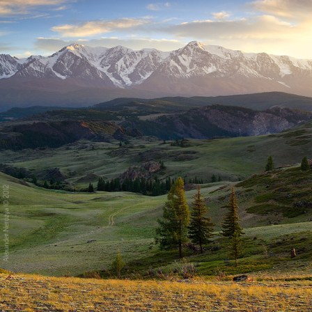
Оазис
Мотор закипел