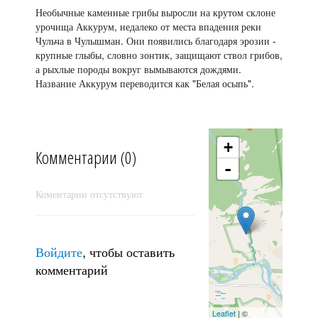
Необычные каменные грибы выросли на крутом склоне
урочища Аккурум, недалеко от места впадения реки
Башкаус
Чульча в Чулышман. Они появились благодаря эрозии -
крупные глыбы, словно зонтик, защищают ствол грибов,
а рыхлые породы вокруг вымываются дождями.
Название Аккурум переводится как "Белая осыпь".
+
Комментарии (0)
-
Джазатор
Коментарии отсутствуют
Войдите
, чтобы оставить
комментарий
За 7 минут до восхода солнца
Leaflet
| ©