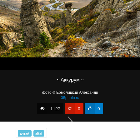
Сухое дерево
~ Аккурум ~
фото © Ермолицкий Александр
35photo.ru
1127
0
0
алтай
altai