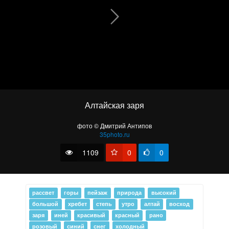
~ Холодно и одиноко ~
Алтайская заря
Золотые горы
фото © Дмитрий Антипов
35photo.ru
1109
0
0
рассвет
горы
пейзаж
природа
высокий
большой
хребет
степь
утро
алтай
восход
заря
иней
красивый
красный
рано
розовый
синий
снег
холодный