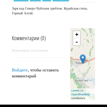
Заря над Северо-Чуйским хребтом. Курайская степь.
Горный Алтай.
Устье
+
Комментарии (0)
-
Коментарии отсутствуют
Войдите
, чтобы оставить
комментарий
Leaflet
| ©
OpenStreetMap
На краю света
contributors