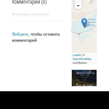
Комментарии (0)
-
Коментарии отсутствуют
Холодное утро
Войдите
, чтобы оставить
комментарий
Leaflet
| ©
OpenStreetMap
contributors
фото © HRUL
Ледник
Курай
"Малый
Актру"