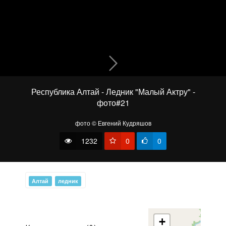
В краю туманов
Республика Алтай - Ледник "Малый Актру" -
фото#21
фото © Евгений Кудряшов
1232
0
0
Алтай
ледник
Холодное утро
+